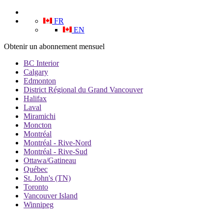
FR
EN
Obtenir un abonnement mensuel
BC Interior
Calgary
Edmonton
District Régional du Grand Vancouver
Halifax
Laval
Miramichi
Moncton
Montréal
Montréal - Rive-Nord
Montréal - Rive-Sud
Ottawa/Gatineau
Québec
St. John's (TN)
Toronto
Vancouver Island
Winnipeg